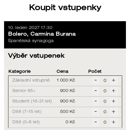
Koupit vstupenky
10. leden 2027 17:30
Bolero, Carmina Burana
Španělská synagoga
Výběr vstupenek
Kategorie
Cena
Počet
-
+
Základní vstupné
1 000 Kč
-
+
Senior 65+
900 Kč
-
+
Student (16-21 let)
900 Kč
-
+
Dítě (7-15 let)
500 Kč
-
+
Dítě (0-6 let)
0 Kč