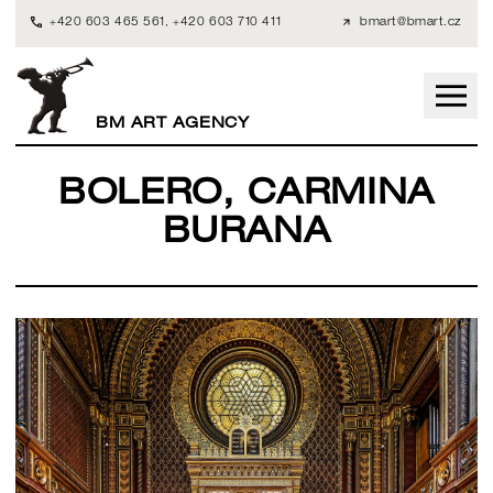
+420 603 465 561
,
+420 603 710 411
bmart@bmart.cz
BM ART AGENCY
BOLERO, CARMINA
BURANA