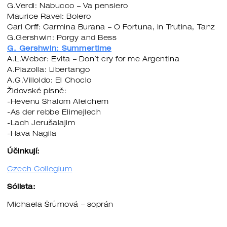
G.Verdi: Nabucco – Va pensiero
Maurice Ravel: Bolero
Carl Orff: Carmina Burana – O Fortuna, In Trutina, Tanz
G.Gershwin: Porgy and Bess
G. Gershwin: Summertime
A.L.Weber: Evita – Don´t cry for me Argentina
A.Piazolla: Libertango
A.G.Villoldo: El Choclo
Židovské písně:
-Hevenu Shalom Aleichem
-As der rebbe Elimejlech
-Lach Jerušalajim
-Hava Nagila
Účinkují:
Czech Collegium
Sólista:
Michaela Šrůmová – soprán