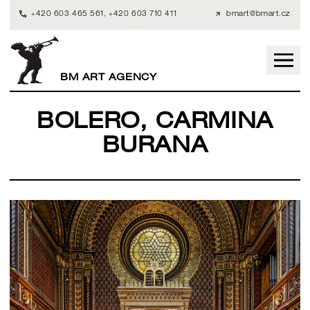
+420 603 465 561
,
+420 603 710 411
bmart@bmart.cz
BM ART AGENCY
BOLERO, CARMINA
BURANA