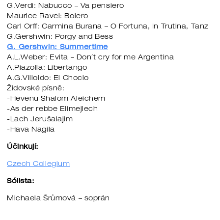
G.Verdi: Nabucco – Va pensiero
Maurice Ravel: Bolero
Carl Orff: Carmina Burana – O Fortuna, In Trutina, Tanz
G.Gershwin: Porgy and Bess
G. Gershwin: Summertime
A.L.Weber: Evita – Don´t cry for me Argentina
A.Piazolla: Libertango
A.G.Villoldo: El Choclo
Židovské písně:
-Hevenu Shalom Aleichem
-As der rebbe Elimejlech
-Lach Jerušalajim
-Hava Nagila
Účinkují:
Czech Collegium
Sólista:
Michaela Šrůmová – soprán