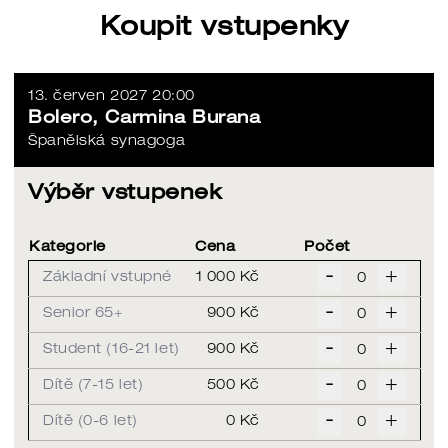
Koupit vstupenky
13. červen 2027 20:00
Bolero, Carmina Burana
Španělská synagoga
Výběr vstupenek
Kategorie
Cena
Počet
-
+
Základní vstupné
1 000 Kč
-
+
Senior 65+
900 Kč
-
+
Student (16-21 let)
900 Kč
-
+
Dítě (7-15 let)
500 Kč
-
+
Dítě (0-6 let)
0 Kč