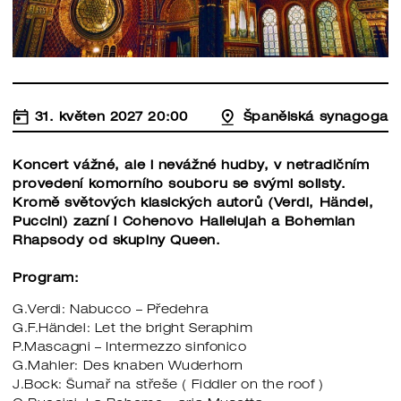
31. květen 2027 20:00
Španělská synagoga
Koncert vážné, ale i nevážné hudby, v netradičním
provedení komorního souboru se svými solisty.
Kromě světových klasických autorů (Verdi, Händel,
Puccini) zazní i Cohenovo Hallelujah a Bohemian
Rhapsody od skupiny Queen.
Program:
G.Verdi: Nabucco – Předehra
G.F.Händel: Let the bright Seraphim
P.Mascagni – Intermezzo sinfonico
G.Mahler: Des knaben Wuderhorn
J.Bock: Šumař na střeše ( Fiddler on the roof )