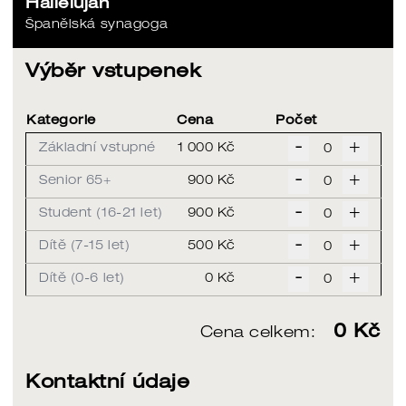
Hallelujah
Španělská synagoga
Výběr vstupenek
Kategorie
Cena
Počet
-
+
Základní vstupné
1 000 Kč
-
+
Senior 65+
900 Kč
-
+
Student (16-21 let)
900 Kč
-
+
Dítě (7-15 let)
500 Kč
-
+
Dítě (0-6 let)
0 Kč
0
Kč
Cena celkem:
Kontaktní údaje