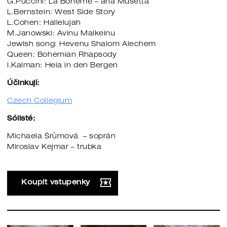
G.Puccini: La Boheme – aria Musetta
L.Bernstein: West Side Story
L.Cohen: Hallelujah
M.Janowski: Avinu Malkeinu
Jewish song: Hevenu Shalom Alechem
Queen: Bohemian Rhapsody
I.Kalman: Heia in den Bergen
Účinkují:
Czech Collegium
Sólisté:
Michaela Šrůmová – soprán
Miroslav Kejmar – trubka
Koupit vstupenky