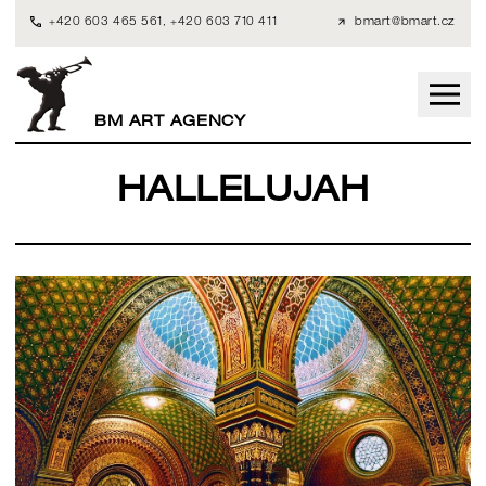
+420 603 465 561
,
+420 603 710 411
bmart@bmart.cz
BM ART AGENCY
HALLELUJAH