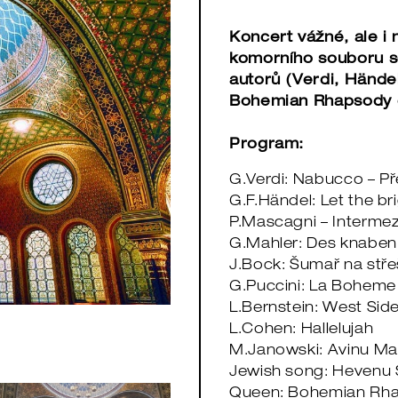
Koncert vážné, ale i
komorního souboru se
autorů (Verdi, Händel
Bohemian Rhapsody 
Program:
G.Verdi: Nabucco – P
G.F.Händel: Let the b
P.Mascagni – Intermez
G.Mahler: Des knabe
J.Bock: Šumař na střeš
G.Puccini: La Boheme 
L.Bernstein: West Sid
L.Cohen: Hallelujah
M.Janowski: Avinu Ma
Jewish song: Hevenu
Queen: Bohemian Rh