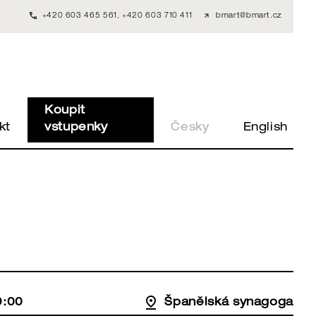
+420 603 465 561
,
+420 603 710 411
bmart@bmart.cz
Koupit
kt
vstupenky
Česky
English
9:00
Španělská synagoga