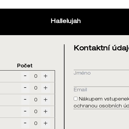
Hallelujah
Kontaktní údaj
Počet
Jméno
-
+
-
+
Email
-
+
Nákupem vstupenek 
ochranou osobních úd
-
+
-
+