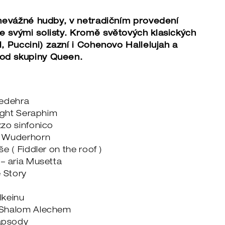
 nevážné hudby, v netradičním provedení
 svými solisty. Kromě světových klasických
, Puccini) zazní i Cohenovo Hallelujah a
od skupiny Queen.
ředehra
right Seraphim
zo sinfonico
n Wuderhorn
e ( Fiddler on the roof )
– aria Musetta
e Story
lkeinu
 Shalom Alechem
apsody