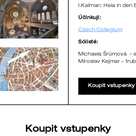
I.Kalman: Heia in den
Účinkují:
Czech Collegium
Sólisté:
Michaela Šrůmová – 
Miroslav Kejmar – tru
Koupit vstupenk
Koupit vstupenky