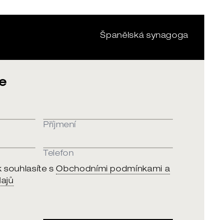
Španělská synagoga
e
Příjmení
Telefon
souhlasíte s
Obchodními podmínkami a
ajů