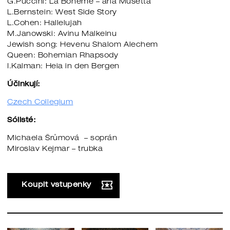
G.Puccini: La Boheme – aria Musetta
L.Bernstein: West Side Story
L.Cohen: Hallelujah
M.Janowski: Avinu Malkeinu
Jewish song: Hevenu Shalom Alechem
Queen: Bohemian Rhapsody
I.Kalman: Heia in den Bergen
Účinkují:
Czech Collegium
Sólisté:
Michaela Šrůmová – soprán
Miroslav Kejmar – trubka
Koupit vstupenky