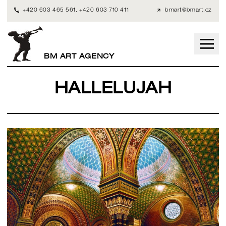
+420 603 465 561
,
+420 603 710 411
bmart@bmart.cz
BM ART AGENCY
HALLELUJAH