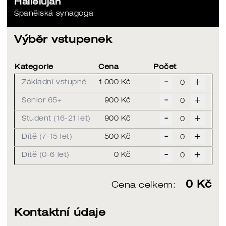
Hallelujah
Španělská synagoga
Výběr vstupenek
Kategorie
Cena
Počet
-
+
Základní vstupné
1 000 Kč
-
+
Senior 65+
900 Kč
-
+
Student (16-21 let)
900 Kč
-
+
Dítě (7-15 let)
500 Kč
-
+
Dítě (0-6 let)
0 Kč
0
Kč
Cena celkem:
Kontaktní údaje