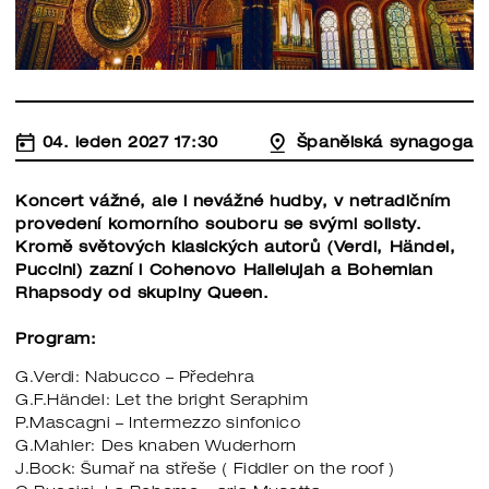
04. leden 2027 17:30
Španělská synagoga
Koncert vážné, ale i nevážné hudby, v netradičním
provedení komorního souboru se svými solisty.
Kromě světových klasických autorů (Verdi, Händel,
Puccini) zazní i Cohenovo Hallelujah a Bohemian
Rhapsody od skupiny Queen.
Program:
G.Verdi: Nabucco – Předehra
G.F.Händel: Let the bright Seraphim
P.Mascagni – Intermezzo sinfonico
G.Mahler: Des knaben Wuderhorn
J.Bock: Šumař na střeše ( Fiddler on the roof )