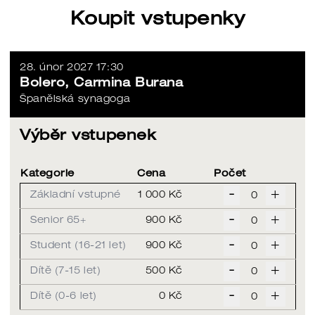
Koupit vstupenky
28. únor 2027 17:30
Bolero, Carmina Burana
Španělská synagoga
Výběr vstupenek
Kategorie
Cena
Počet
-
+
Základní vstupné
1 000 Kč
-
+
Senior 65+
900 Kč
-
+
Student (16-21 let)
900 Kč
-
+
Dítě (7-15 let)
500 Kč
-
+
Dítě (0-6 let)
0 Kč