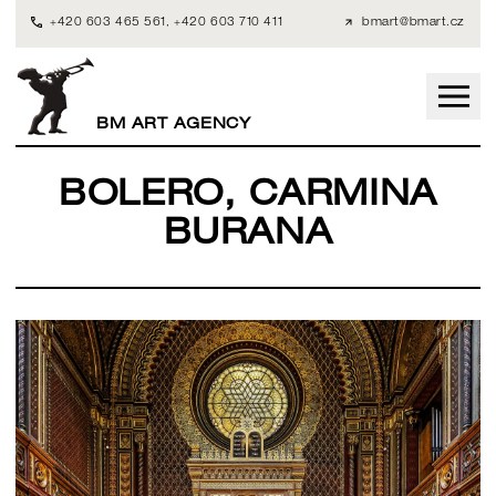
+420 603 465 561
,
+420 603 710 411
bmart@bmart.cz
BM ART AGENCY
BOLERO, CARMINA
BURANA