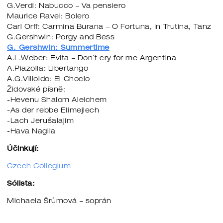
G.Verdi: Nabucco – Va pensiero
Maurice Ravel: Bolero
Carl Orff: Carmina Burana – O Fortuna, In Trutina, Tanz
G.Gershwin: Porgy and Bess
G. Gershwin: Summertime
A.L.Weber: Evita – Don´t cry for me Argentina
A.Piazolla: Libertango
A.G.Villoldo: El Choclo
Židovské písně:
-Hevenu Shalom Aleichem
-As der rebbe Elimejlech
-Lach Jerušalajim
-Hava Nagila
Účinkují:
Czech Collegium
Sólista:
Michaela Šrůmová – soprán