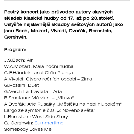
Pestrý koncert jako průvodce autory slavných
skladeb klasické hudby od 17. až po 20.století.
Uslyšíte nejslavnější skladby světových autorů jako
jsou Bach, Mozart, Vivaldi, Dvořák, Bernstein,
Gershwin.
Program:
J.S.Bach: Air
W.A.Mozart: Malá noční hudba
G.F.Händel: Lasci Ch´io Pianga
A.Vivaldi: Čtvero ročních období – Zima
G.Rossini: Duet
G.Verdi: La Traviata – Aria
B.Smetana: Má vlast – „Vltava“
A.Dvořák: Arie Rusalky ,,Měsíčku na nebi hlubokém“
Largo ze symfonie č.9 ,,Z Nového světa“
L.Bernstein: West Side Story
G. Gershwin:
Summertime
Somebody Loves Me