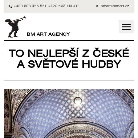
+420 603 465 561
,
+420 603 710 411
bmart@bmart.cz
BM ART AGENCY
TO NEJLEPŠÍ Z ČESKÉ
A SVĚTOVÉ HUDBY