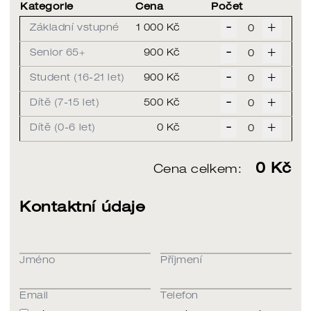
Kategorie
Cena
Počet
-
+
Základní vstupné
1 000 Kč
-
+
Senior 65+
900 Kč
-
+
Student (16-21 let)
900 Kč
-
+
Dítě (7-15 let)
500 Kč
-
+
Dítě (0-6 let)
0 Kč
0
Kč
Cena celkem:
Kontaktní údaje
Jméno
Příjmení
Email
Telefon