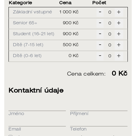
Kategorie
Cena
Počet
-
+
Základní vstupné
1 000 Kč
-
+
Senior 65+
900 Kč
-
+
Student (16-21 let)
900 Kč
-
+
Dítě (7-15 let)
500 Kč
-
+
Dítě (0-6 let)
0 Kč
0
Kč
Cena celkem:
Kontaktní údaje
Jméno
Příjmení
Email
Telefon