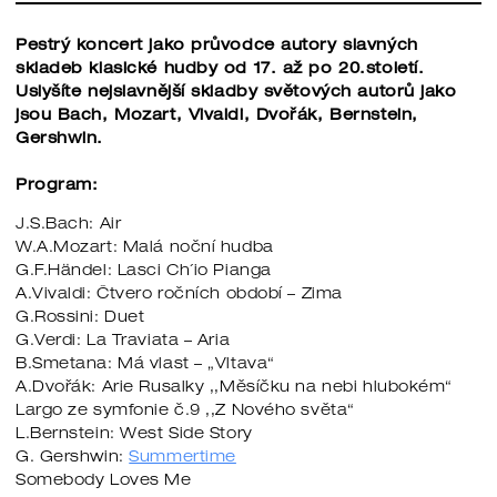
Pestrý koncert jako průvodce autory slavných
skladeb klasické hudby od 17. až po 20.století.
Uslyšíte nejslavnější skladby světových autorů jako
jsou Bach, Mozart, Vivaldi, Dvořák, Bernstein,
Gershwin.
Program:
J.S.Bach: Air
W.A.Mozart: Malá noční hudba
G.F.Händel: Lasci Ch´io Pianga
A.Vivaldi: Čtvero ročních období – Zima
G.Rossini: Duet
G.Verdi: La Traviata – Aria
B.Smetana: Má vlast – „Vltava“
A.Dvořák: Arie Rusalky ,,Měsíčku na nebi hlubokém“
Largo ze symfonie č.9 ,,Z Nového světa“
L.Bernstein: West Side Story
G. Gershwin:
Summertime
Somebody Loves Me