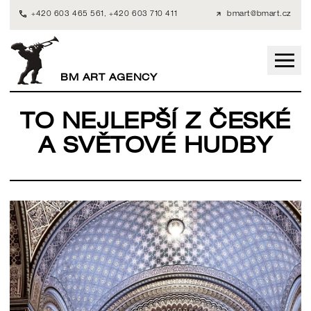
+420 603 465 561
,
+420 603 710 411
bmart@bmart.cz
BM ART AGENCY
TO NEJLEPŠÍ Z ČESKÉ
A SVĚTOVÉ HUDBY