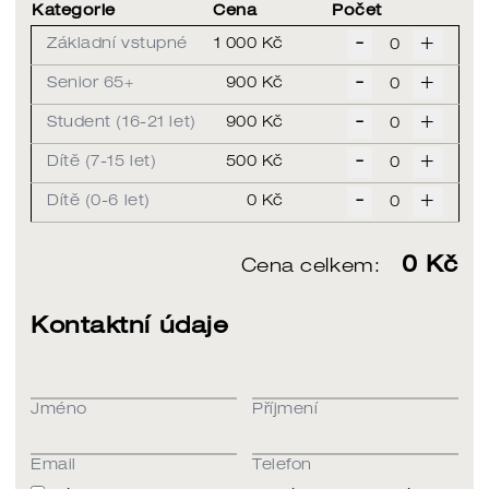
Kategorie
Cena
Počet
-
+
Základní vstupné
1 000 Kč
-
+
Senior 65+
900 Kč
-
+
Student (16-21 let)
900 Kč
-
+
Dítě (7-15 let)
500 Kč
-
+
Dítě (0-6 let)
0 Kč
0
Kč
Cena celkem:
Kontaktní údaje
Jméno
Příjmení
Email
Telefon