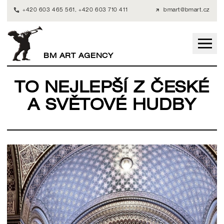
+420 603 465 561
,
+420 603 710 411
bmart@bmart.cz
BM ART AGENCY
TO NEJLEPŠÍ Z ČESKÉ
A SVĚTOVÉ HUDBY