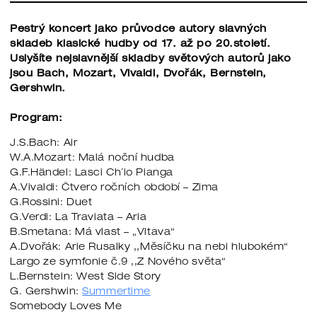
Pestrý koncert jako průvodce autory slavných
skladeb klasické hudby od 17. až po 20.století.
Uslyšíte nejslavnější skladby světových autorů jako
jsou Bach, Mozart, Vivaldi, Dvořák, Bernstein,
Gershwin.
Program:
J.S.Bach: Air
W.A.Mozart: Malá noční hudba
G.F.Händel: Lasci Ch´io Pianga
A.Vivaldi: Čtvero ročních období – Zima
G.Rossini: Duet
G.Verdi: La Traviata – Aria
B.Smetana: Má vlast – „Vltava“
A.Dvořák: Arie Rusalky ,,Měsíčku na nebi hlubokém“
Largo ze symfonie č.9 ,,Z Nového světa“
L.Bernstein: West Side Story
G. Gershwin:
Summertime
Somebody Loves Me