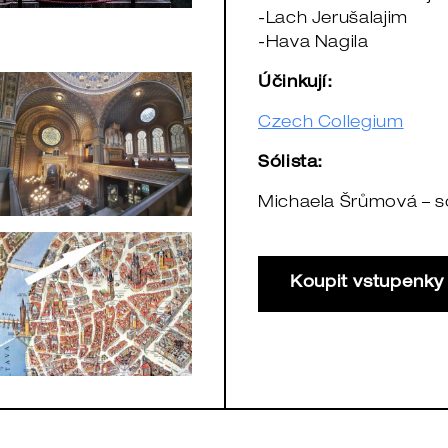
-Lach Jerušalajim
-Hava Nagila
Účinkují:
Czech Collegium
Sólista:
Michaela Šrůmová – 
Koupit vstupenk