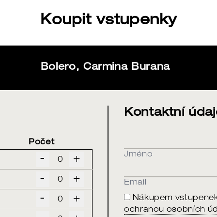
Koupit vstupenky
Bolero, Carmina Burana
Kontaktní údaj
Počet
Jméno
-
+
-
+
Email
-
+
Nákupem vstupenek 
ochranou osobních úd