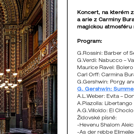
Koncert, na kterém 
a arie z Carminy Bura
magickou atmosféru 
Program:
G.Rossini: Barber of S
G.Verdi: Nabucco – Va
Maurice Ravel: Bolero
Carl Orff: Carmina Bur
G.Gershwin: Porgy an
G. Gershwin: Summe
A.L.Weber: Evita – Don
A.Piazolla: Libertango
A.G.Villoldo: El Choclo
Židovské písně:
-Hevenu Shalom Alei
-As der rebbe Elimejl