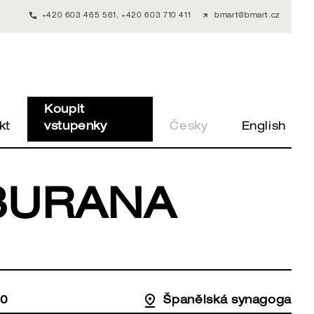
+420 603 465 561
,
+420 603 710 411
bmart@bmart.cz
Koupit
kt
vstupenky
Česky
English
BURANA
00
Španělská synagoga