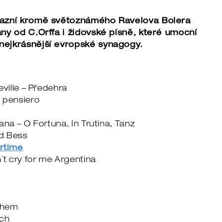
zazní kromě světoznámého Ravelova Bolera
ny od C.Orffa i židovské písně, které umocní
nejkrásnější evropské synagogy.
eville – Předehra
 pensiero
ana – O Fortuna, In Trutina, Tanz
d Bess
rtime
´t cry for me Argentina
chem
ech