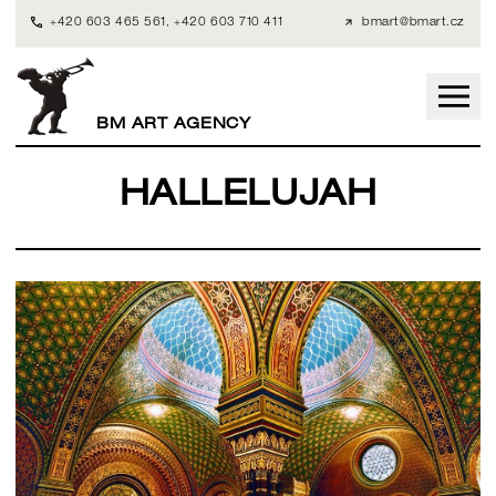
+420 603 465 561
,
+420 603 710 411
bmart@bmart.cz
BM ART AGENCY
HALLELUJAH