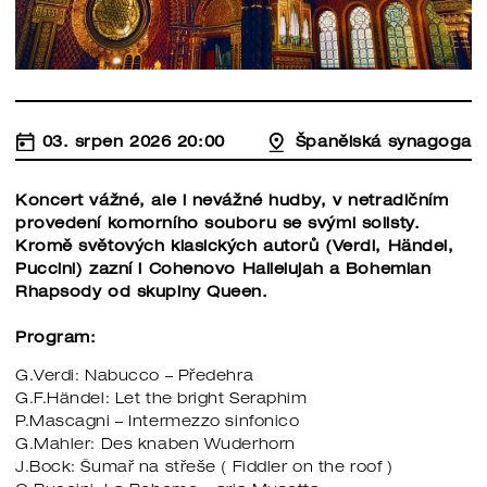
03. srpen 2026 20:00
Španělská synagoga
Koncert vážné, ale i nevážné hudby, v netradičním
provedení komorního souboru se svými solisty.
Kromě světových klasických autorů (Verdi, Händel,
Puccini) zazní i Cohenovo Hallelujah a Bohemian
Rhapsody od skupiny Queen.
Program:
G.Verdi: Nabucco – Předehra
G.F.Händel: Let the bright Seraphim
P.Mascagni – Intermezzo sinfonico
G.Mahler: Des knaben Wuderhorn
J.Bock: Šumař na střeše ( Fiddler on the roof )