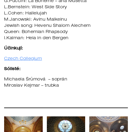
G.Puccini: La Boheme – aria Musetta
L.Bernstein: West Side Story
L.Cohen: Hallelujah
M.Janowski: Avinu Malkeinu
Jewish song: Hevenu Shalom Alechem
Queen: Bohemian Rhapsody
I.Kalman: Heia in den Bergen
Účinkují:
Czech Collegium
Sólisté:
Michaela Šrůmová – soprán
Miroslav Kejmar – trubka