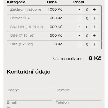
Kategorie
Cena
Počet
-
+
Základní vstupné
1 000 Kč
-
+
Senior 65+
900 Kč
-
+
Student (16-21 let)
900 Kč
-
+
Dítě (7-15 let)
500 Kč
-
+
Dítě (0-6 let)
0 Kč
0
Kč
Cena celkem:
Kontaktní údaje
Jméno
Příjmení
Email
Telefon