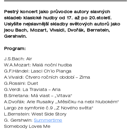
Pestrý koncert jako průvodce autory slavných
skladeb klasické hudby od 17. až po 20.století.
Uslyšíte nejslavnější skladby světových autorů jako
jsou Bach, Mozart, Vivaldi, Dvořák, Bernstein,
Gershwin.
Program:
J.S.Bach: Air
W.A.Mozart: Malá noční hudba
G.F.Händel: Lasci Ch´io Pianga
A.Vivaldi: Čtvero ročních období – Zima
G.Rossini: Duet
G.Verdi: La Traviata – Aria
B.Smetana: Má vlast – „Vltava“
A.Dvořák: Arie Rusalky ,,Měsíčku na nebi hlubokém“
Largo ze symfonie č.9 ,,Z Nového světa“
L.Bernstein: West Side Story
G. Gershwin:
Summertime
Somebody Loves Me