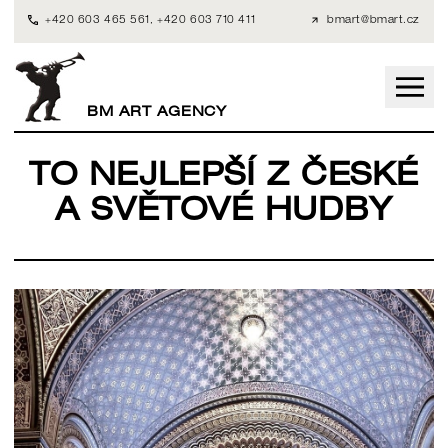
+420 603 465 561
,
+420 603 710 411
bmart@bmart.cz
BM ART AGENCY
TO NEJLEPŠÍ Z ČESKÉ
A SVĚTOVÉ HUDBY