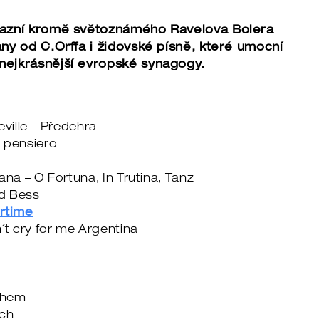
zazní kromě světoznámého Ravelova Bolera
ny od C.Orffa i židovské písně, které umocní
nejkrásnější evropské synagogy.
eville – Předehra
 pensiero
ana – O Fortuna, In Trutina, Tanz
d Bess
rtime
´t cry for me Argentina
chem
ech