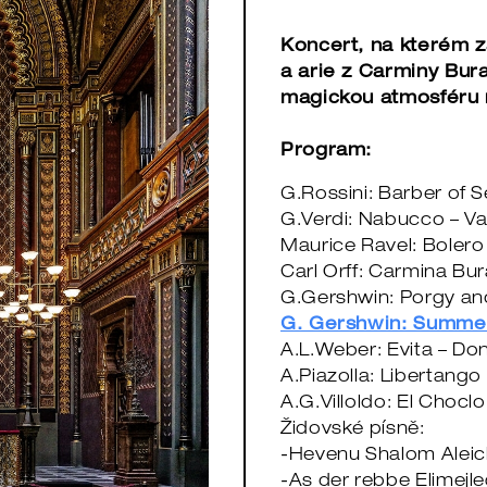
Koncert, na kterém 
a arie z Carminy Bura
magickou atmosféru 
Program:
G.Rossini: Barber of S
G.Verdi: Nabucco – Va
Maurice Ravel: Bolero
Carl Orff: Carmina Bur
G.Gershwin: Porgy an
G. Gershwin: Summe
A.L.Weber: Evita – Don
A.Piazolla: Libertango
A.G.Villoldo: El Choclo
Židovské písně:
-Hevenu Shalom Alei
-As der rebbe Elimejl