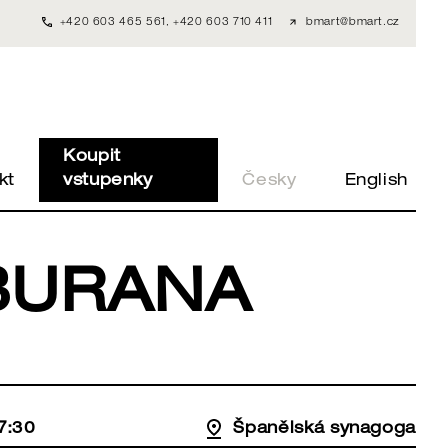
+420 603 465 561
,
+420 603 710 411
bmart@bmart.cz
Koupit
kt
vstupenky
Česky
English
BURANA
7:30
Španělská synagoga