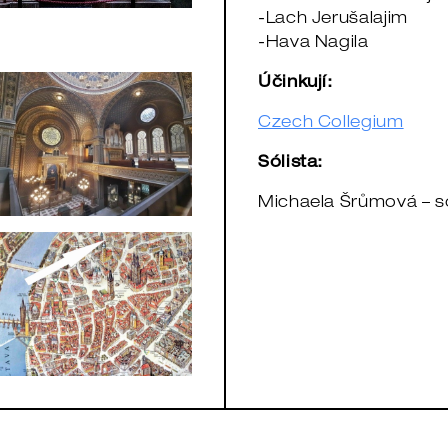
-Lach Jerušalajim
-Hava Nagila
Účinkují:
Czech Collegium
Sólista:
Michaela Šrůmová – 