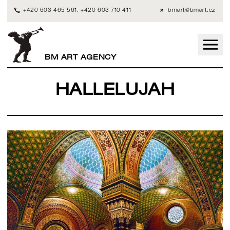
+420 603 465 561
,
+420 603 710 411
bmart@bmart.cz
BM ART AGENCY
HALLELUJAH