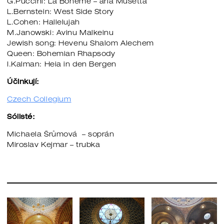
G.Puccini: La Boheme – aria Musetta
L.Bernstein: West Side Story
L.Cohen: Hallelujah
M.Janowski: Avinu Malkeinu
Jewish song: Hevenu Shalom Alechem
Queen: Bohemian Rhapsody
I.Kalman: Heia in den Bergen
Účinkují:
Czech Collegium
Sólisté:
Michaela Šrůmová – soprán
Miroslav Kejmar – trubka