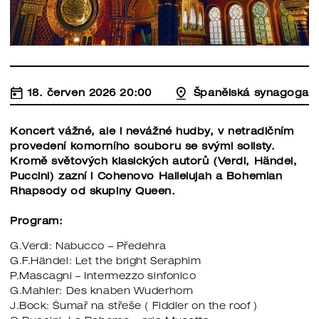
18. červen 2026 20:00
Španělská synagoga
Koncert vážné, ale i nevážné hudby, v netradičním
provedení komorního souboru se svými solisty.
Kromě světových klasických autorů (Verdi, Händel,
Puccini) zazní i Cohenovo Hallelujah a Bohemian
Rhapsody od skupiny Queen.
Program:
G.Verdi: Nabucco – Předehra
G.F.Händel: Let the bright Seraphim
P.Mascagni – Intermezzo sinfonico
G.Mahler: Des knaben Wuderhorn
J.Bock: Šumař na střeše ( Fiddler on the roof )