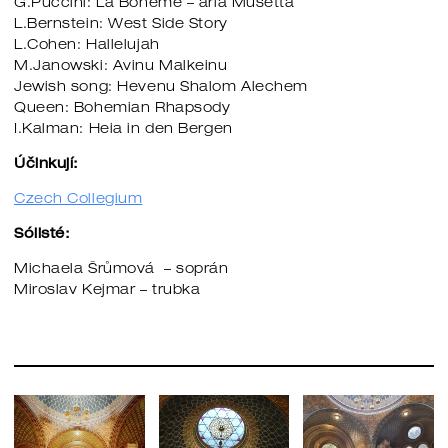
G.Puccini: La Boheme – aria Musetta
L.Bernstein: West Side Story
L.Cohen: Hallelujah
M.Janowski: Avinu Malkeinu
Jewish song: Hevenu Shalom Alechem
Queen: Bohemian Rhapsody
I.Kalman: Heia in den Bergen
Účinkují:
Czech Collegium
Sólisté:
Michaela Šrůmová – soprán
Miroslav Kejmar – trubka