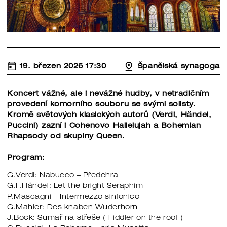
19. březen 2026 17:30
Španělská synagoga
Koncert vážné, ale i nevážné hudby, v netradičním
provedení komorního souboru se svými solisty.
Kromě světových klasických autorů (Verdi, Händel,
Puccini) zazní i Cohenovo Hallelujah a Bohemian
Rhapsody od skupiny Queen.
Program:
G.Verdi: Nabucco – Předehra
G.F.Händel: Let the bright Seraphim
P.Mascagni – Intermezzo sinfonico
G.Mahler: Des knaben Wuderhorn
J.Bock: Šumař na střeše ( Fiddler on the roof )