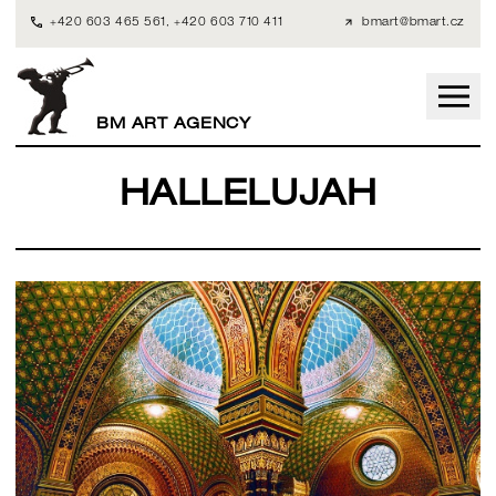
+420 603 465 561
,
+420 603 710 411
bmart@bmart.cz
BM ART AGENCY
HALLELUJAH