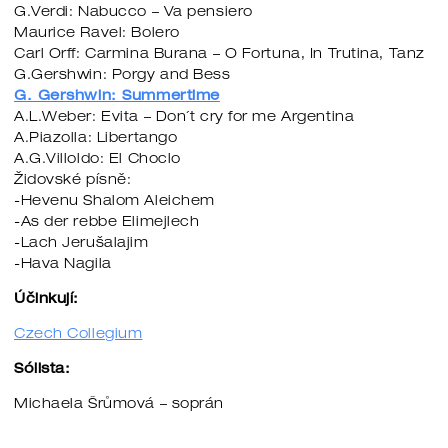
G.Verdi: Nabucco – Va pensiero
Maurice Ravel: Bolero
Carl Orff: Carmina Burana – O Fortuna, In Trutina, Tanz
G.Gershwin: Porgy and Bess
G. Gershwin: Summertime
A.L.Weber: Evita – Don´t cry for me Argentina
A.Piazolla: Libertango
A.G.Villoldo: El Choclo
Židovské písně:
-Hevenu Shalom Aleichem
-As der rebbe Elimejlech
-Lach Jerušalajim
-Hava Nagila
Účinkují:
Czech Collegium
Sólista:
Michaela Šrůmová – soprán