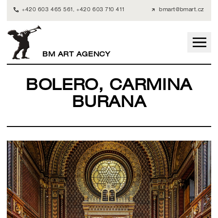
+420 603 465 561
,
+420 603 710 411
bmart@bmart.cz
BM ART AGENCY
BOLERO, CARMINA
BURANA