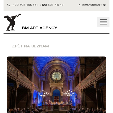
+420 603 465 561
,
+420 603 710 411
bmart@bmart.cz
BM ART AGENCY
← ZPĚT NA SEZNAM