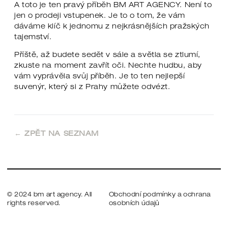
A toto je ten pravý příběh BM ART AGENCY. Není to
jen o prodeji vstupenek. Je to o tom, že vám
dáváme klíč k jednomu z nejkrásnějších pražských
tajemství.
Příště, až budete sedět v sále a světla se ztlumí,
zkuste na moment zavřít oči. Nechte hudbu, aby
vám vyprávěla svůj příběh. Je to ten nejlepší
suvenýr, který si z Prahy můžete odvézt.
← ZPĚT NA SEZNAM
© 2024 bm art agency. All
Obchodní podmínky a ochrana
rights reserved.
osobních údajů