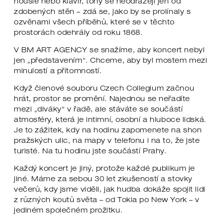
housle nebo klavír, tóny se neodrážejí jen od
zdobených stěn – zdá se, jako by se prolínaly s
ozvěnami všech příběhů, které se v těchto
prostorách odehrály od roku 1868.
V BM ART AGENCY se snažíme, aby koncert nebyl
jen „představením“. Chceme, aby byl mostem mezi
minulostí a přítomností.
Když členové souboru Czech Collegium začnou
hrát, prostor se promění. Najednou se neřadíte
mezi „diváky“ v řadě, ale stáváte se součástí
atmosféry, která je intimní, osobní a hluboce lidská.
Je to zážitek, kdy na hodinu zapomenete na shon
pražských ulic, na mapy v telefonu i na to, že jste
turisté. Na tu hodinu jste součástí Prahy.
Každý koncert je jiný, protože každé publikum je
jiné. Máme za sebou 30 let zkušeností a stovky
večerů, kdy jsme viděli, jak hudba dokáže spojit lidi
z různých koutů světa – od Tokia po New York – v
jediném společném prožitku.